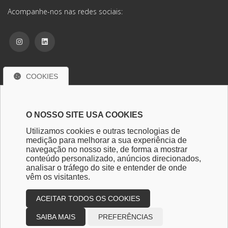
Acompanhe-nos nas redes sociais:
COOKIES
Contate-nos
Praça Coronel José Pires, nº 128 - Centro
O NOSSO SITE USA COOKIES
São João da Boa Vista - SP - CEP: 13870-243
Utilizamos cookies e outras tecnologias de
medição para melhorar a sua experiência de
escritoriobaesso@escritoriobaesso.com.br
navegação no nosso site, de forma a mostrar
conteúdo personalizado, anúncios direcionados,
analisar o tráfego do site e entender de onde
HOME
EMPRESA
SERVIÇOS
LINKS ÚTEIS
FORMULÁRIOS
vêm os visitantes.
LGPD
CONTATO
BLOG
ACEITAR TODOS OS COOKIES
Desenvolvido por
Sitecontabil
2026
SAIBA MAIS
PREFERÊNCIAS
Todos os direitos reservados