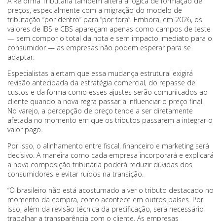
A Reforma Tributária também altera a lógica de formação de
preços, especialmente com a migração do modelo de
tributação “por dentro” para “por fora”. Embora, em 2026, os
valores de IBS e CBS apareçam apenas como campos de teste
— sem compor o total da nota e sem impacto imediato para o
consumidor — as empresas não podem esperar para se
adaptar.
Especialistas alertam que essa mudança estrutural exigirá
revisão antecipada da estratégia comercial, do repasse de
custos e da forma como esses ajustes serão comunicados ao
cliente quando a nova regra passar a influenciar o preço final.
No varejo, a percepção de preço tende a ser diretamente
afetada no momento em que os tributos passarem a integrar o
valor pago.
Por isso, o alinhamento entre fiscal, financeiro e marketing será
decisivo. A maneira como cada empresa incorporará e explicará
a nova composição tributária poderá reduzir dúvidas dos
consumidores e evitar ruídos na transição.
“O brasileiro não está acostumado a ver o tributo destacado no
momento da compra, como acontece em outros países. Por
isso, além da revisão técnica da precificação, será necessário
trabalhar a transparência com o cliente. As empresas