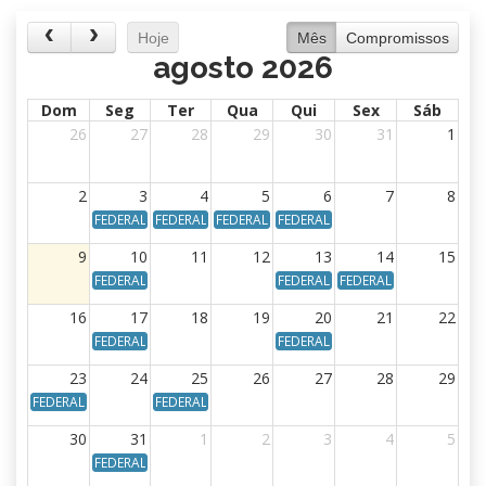
Hoje
Mês
Compromissos
agosto 2026
Dom
Seg
Ter
Qua
Qui
Sex
Sáb
26
27
28
29
30
31
1
2
3
4
5
6
7
8
FEDERAL - Calendário Federal - Data de vencimento: Dia 03/08/
FEDERAL - Calendário Federal - Data de vencimento: D
FEDERAL - Calendário Federal - Data de venc
FEDERAL - Calendário Federal - Da
9
10
11
12
13
14
15
FEDERAL - Calendário Federal - Data de vencimento: Dia 10/08/
FEDERAL - Calendário Federal - Da
FEDERAL - Calendário Fe
16
17
18
19
20
21
22
FEDERAL - Calendário Federal - Data de vencimento: Dia 17/08/
FEDERAL - Calendário Federal - Da
23
24
25
26
27
28
29
FEDERAL - Calendário Federal - Data de vencimento: Dia 23/08/2026 - Do
FEDERAL - Calendário Federal - Data de vencimento: D
30
31
1
2
3
4
5
FEDERAL - Calendário Federal - Data de vencimento: Dia 31/08/