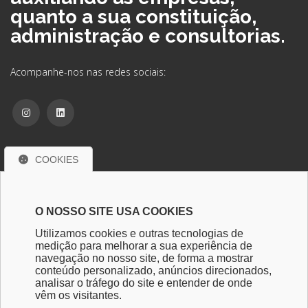
quanto a sua constituição,
administração e consultorias.
Acompanhe-nos nas redes sociais:
COOKIES
Contate-nos
Praça Coronel José Pires, nº 128 - Centro
O NOSSO SITE USA COOKIES
São João da Boa Vista - SP - CEP: 13870-243
Utilizamos cookies e outras tecnologias de
medição para melhorar a sua experiência de
escritoriobaesso@escritoriobaesso.com.br
navegação no nosso site, de forma a mostrar
conteúdo personalizado, anúncios direcionados,
analisar o tráfego do site e entender de onde
HOME
EMPRESA
SERVIÇOS
LINKS ÚTEIS
FORMULÁRIOS
vêm os visitantes.